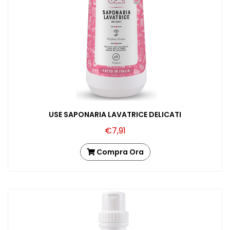
Tutto
per
il
Bucato
USE SAPONARIA LAVATRICE DELICATI
€7,91
Compra Ora