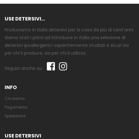
USE DETERSIVI...
Produciamo in Italia detersivi per la casa da più di cent'anni.
Siamo stati i primi ad introdurre in Italia una selezione di
detersivi ipoallergenici sapientemente studiati e sicuri sia
per chi li produce, sia per chi li utilizza.
Seguici anche su:
INFO
Chi siamo
Pagamento
Spedizione
USE DETERSIVI