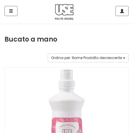
Side
Navig
Navigation
Home
Bucato a mano
Tutto
per
Ordina per: Nome Prodotto decrescente
Piatti
e
Stoviglie
Tutto
per
le
Superfici