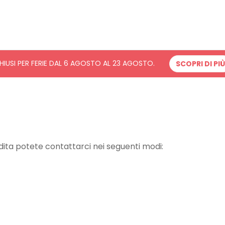
HIUSI PER FERIE DAL 6 AGOSTO AL 23 AGOSTO.
SCOPRI DI PIÙ
ndita potete contattarci nei seguenti modi: