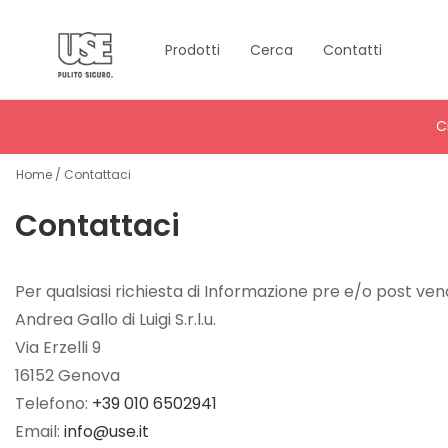
Prodotti
Cerca
Contatti
Home
C
Tutto
Home
Contattaci
per
Piatti
Contattaci
e
Stoviglie
Per qualsiasi richiesta di Informazione pre e/o post ve
Andrea Gallo di Luigi S.r.l.u.
Tutto
Via Erzelli 9
per
16152 Genova
le
Telefono:
+39 010 6502941
Superfici
Email:
info@use.it