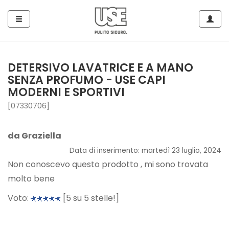
Side
Navig
Navigation
Home
DETERSIVO LAVATRICE E A MANO
SENZA PROFUMO - USE CAPI
Tutto
MODERNI E SPORTIVI
per
[07330706]
Piatti
e
Stoviglie
da Graziella
Data di inserimento: martedì 23 luglio, 2024
Non conoscevo questo prodotto , mi sono trovata
Tutto
molto bene
per
le
Voto:
[5 su 5 stelle!]
Superfici