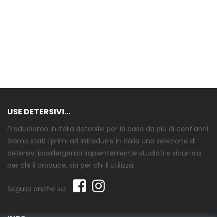
USE DETERSIVI...
Produciamo in Italia detersivi per la casa da più di cent'anni.
Siamo stati i primi ad introdurre in Italia una selezione di
detersivi ipoallergenici sapientemente studiati e sicuri sia
per chi li produce, sia per chi li utilizza.
Seguici anche su: