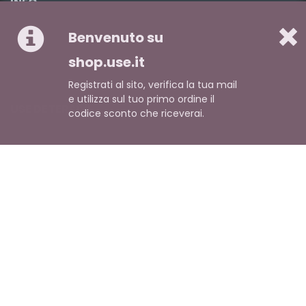
INFO
Chi siamo
Benvenuto su
Pagamento
shop.use.it
Spedizione
Registrati al sito, verifica la tua mail
e utilizza sul tuo primo ordine il
USE DETERSIVI
codice sconto che riceverai.
Domande frequenti
Ricerca avanzata
Contattaci
ACCOUNT
Crea Account
Sei un cliente? Accedi
POLICY