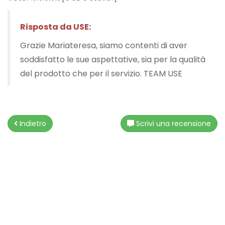
Tutto
per
Risposta da USE:
il
Grazie Mariateresa, siamo contenti di aver
Bucato
soddisfatto le sue aspettative, sia per la qualità
del prodotto che per il servizio. TEAM USE
Indietro
Scrivi una recensione