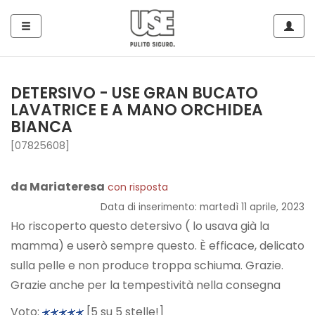
Side
Navig
Navigation
Home
DETERSIVO - USE GRAN BUCATO
LAVATRICE E A MANO ORCHIDEA
Tutto
BIANCA
per
[07825608]
Piatti
e
Stoviglie
da Mariateresa
con risposta
Data di inserimento: martedì 11 aprile, 2023
Ho riscoperto questo detersivo ( lo usava già la
Tutto
mamma) e userò sempre questo. È efficace, delicato
per
sulla pelle e non produce troppa schiuma. Grazie.
le
Grazie anche per la tempestività nella consegna
Superfici
Voto:
[5 su 5 stelle!]