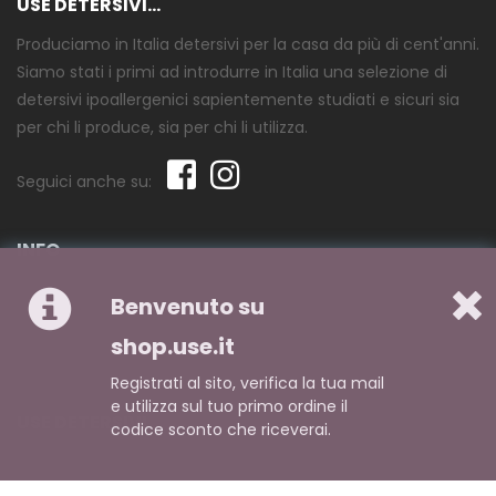
USE DETERSIVI...
Produciamo in Italia detersivi per la casa da più di cent'anni.
Siamo stati i primi ad introdurre in Italia una selezione di
detersivi ipoallergenici sapientemente studiati e sicuri sia
per chi li produce, sia per chi li utilizza.
Seguici anche su:
INFO
Chi siamo
Benvenuto su
Pagamento
shop.use.it
Spedizione
Registrati al sito, verifica la tua mail
e utilizza sul tuo primo ordine il
USE DETERSIVI
codice sconto che riceverai.
Domande frequenti
Ricerca avanzata