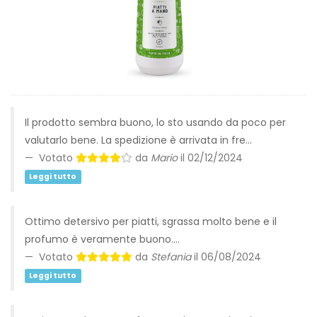
Tutto
per
il
Bucato
Il prodotto sembra buono, lo sto usando da poco per
valutarlo bene. La spedizione è arrivata in fre…
Votato
da
Mario
il 02/12/2024
Leggi tutto
Ottimo detersivo per piatti, sgrassa molto bene e il
profumo è veramente buono.…
Votato
da
Stefania
il 06/08/2024
Leggi tutto