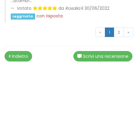
...ottimo!…
Votato
da
Rosalia
il 30/06/2022
con risposta
Leggi tutto
«
1
2
»
(current)
Indietro
Scrivi una recensione