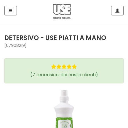
Side
Navig
Navigation
Home
DETERSIVO - USE PIATTI A MANO
Tutto
[07908219]
per
Piatti
e
(
7
recensioni dai nostri clienti)
Stoviglie
Tutto
per
le
Superfici