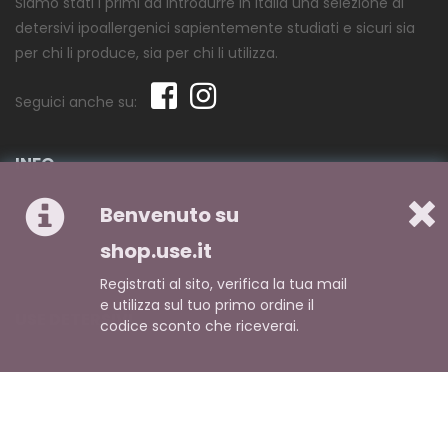
Siamo stati i primi ad introdurre in Italia una selezione di
detersivi ipoallergenici sapientemente studiati e sicuri sia
per chi li produce, sia per chi li utilizza.
Seguici anche su:
INFO
Chi siamo
Benvenuto su
Pagamento
shop.use.it
Spedizione
Registrati al sito, verifica la tua mail
e utilizza sul tuo primo ordine il
USE DETERSIVI
codice sconto che riceverai.
Domande frequenti
Ricerca avanzata
Contattaci