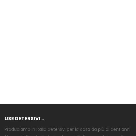
USE DETERSIVI...
Produciamo in Italia detersivi per la casa da più di cent'anni.