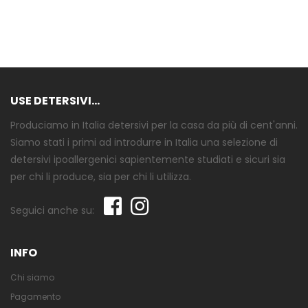
USE DETERSIVI...
Produciamo in Italia detersivi per la casa da più di cent'anni.
Siamo stati i primi ad introdurre in Italia una selezione di
detersivi ipoallergenici sapientemente studiati e sicuri sia
per chi li produce, sia per chi li utilizza.
Seguici anche su:
INFO
Chi siamo
Pagamento