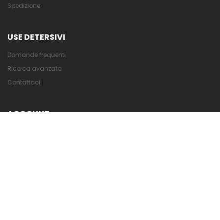
Spedizione
USE DETERSIVI
Domande frequenti
Ricerca avanzata
Contattaci
ACCOUNT
Crea Account
Sei un cliente? Accedi
POLICY
Condizioni di Vendita
Privacy