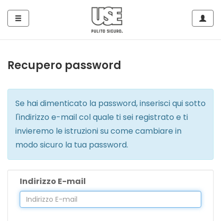
Side
Navig
Navigation
Home
Recupero password
Tutto
per
Piatti
Se hai dimenticato la password, inserisci qui sotto
e
l'indirizzo e-mail col quale ti sei registrato e ti
Stoviglie
invieremo le istruzioni su come cambiare in
modo sicuro la tua password.
Tutto
per
Indirizzo E-mail
le
Superfici