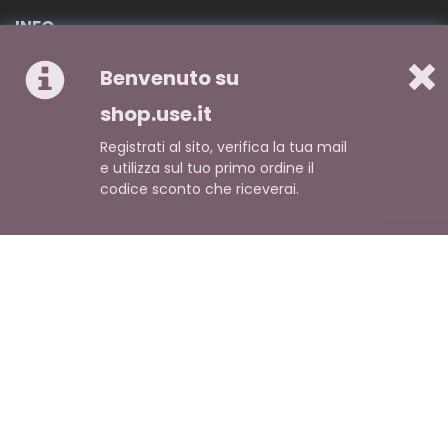
INFO
Chi siamo
Benvenuto su
Pagamento
shop.use.it
Spedizione
Registrati al sito, verifica la tua mail
e utilizza sul tuo primo ordine il
USE DETERSIVI
codice sconto che riceverai.
Domande frequenti
Ricerca avanzata
Contattaci
ACCOUNT
Crea Account
Sei un cliente? Accedi