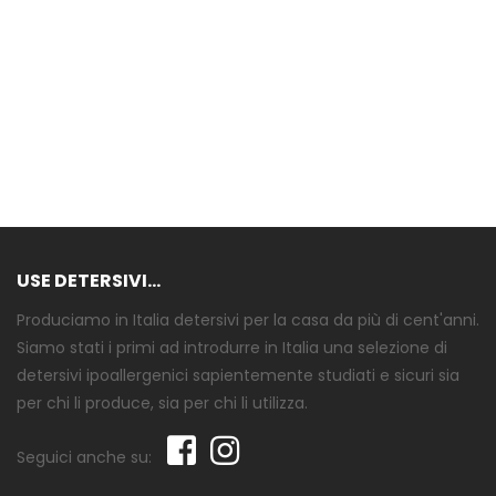
USE DETERSIVI...
Produciamo in Italia detersivi per la casa da più di cent'anni.
Siamo stati i primi ad introdurre in Italia una selezione di
detersivi ipoallergenici sapientemente studiati e sicuri sia
per chi li produce, sia per chi li utilizza.
Seguici anche su: