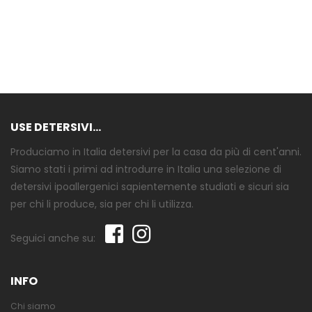
USE DETERSIVI...
Produciamo in Italia detersivi per la casa da più di cent'anni.
Siamo stati i primi ad introdurre in Italia una selezione di
detersivi ipoallergenici sapientemente studiati e sicuri sia
per chi li produce, sia per chi li utilizza.
Seguici anche su:
INFO
Chi siamo