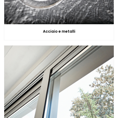
Tutto
per
il
Bucato
Acciaio e metalli