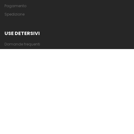
Pagamento
Spedizione
USE DETERSIVI
Domande frequenti
Ricerca avanzata
Contattaci
ACCOUNT
Crea Account
Sei un cliente? Accedi
POLICY
Condizioni di Vendita