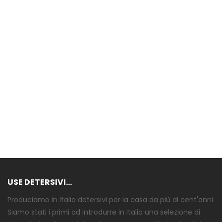
USE DETERSIVI...
Produciamo in Italia detersivi per la casa da più di cent'anni.
Siamo stati i primi ad introdurre in Italia una selezione di