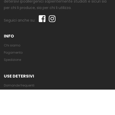
detersivi ipoallergenici sapientemente studiati e sicuri sia
per chi li produce, sia per chi li utilizza.
Seguici anche su:
INFO
Chi siamo
Pagamento
Spedizione
USE DETERSIVI
Domande frequenti
Ricerca avanzata
Contattaci