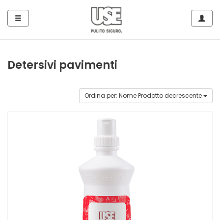
Side
Navig
Navigation
Home
Detersivi pavimenti
Tutto
per
Ordina per: Nome Prodotto decrescente
Piatti
e
Stoviglie
Tutto
per
le
Superfici