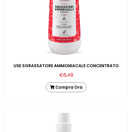
Tutto
per
il
Bucato
USE SGRASSATORE AMMONIACALE CONCENTRATO
€6,49
Compra Ora